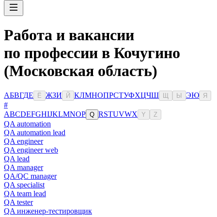
Работа и вакансии
по профессии в Кочугино
(Московская область)
А
Б
В
Г
Д
Е
Ж
З
И
К
Л
М
Н
О
П
Р
С
Т
У
Ф
Х
Ц
Ч
Ш
Э
Ю
Ё
Й
Щ
Ы
Я
#
A
B
C
D
E
F
G
H
I
J
K
L
M
N
O
P
R
S
T
U
V
W
X
Q
Y
Z
QA automation
QA automation lead
QA engineer
QA engineer web
QA lead
QA manager
QA/QC manager
QA specialist
QA team lead
QA tester
QA инженер-тестировщик